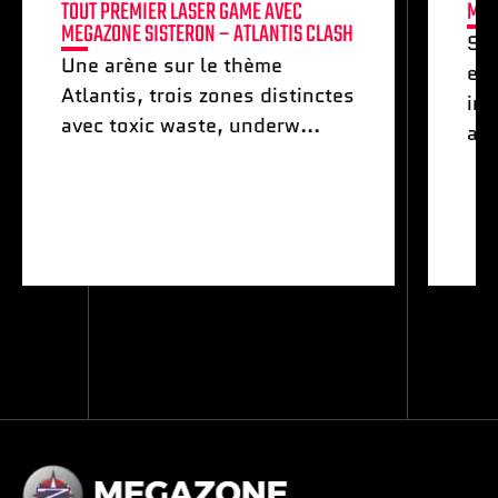
TOUT PREMIER LASER GAME AVEC
MON
MEGAZONE SISTERON – ATLANTIS CLASH
Smi
Une arène sur le thème
exp
Atlantis, trois zones distinctes
int
avec toxic waste, underw...
adr