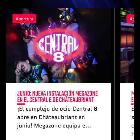
Apertura
Aper
JUNIO: NUEVA INSTALACIÓN MEGAZONE
MAY
EN EL CENTRAL 8 DE CHÂTEAUBRIANT
ESP
¡El complejo de ocio Central 8
Es
abre en Châteaubriant en
sis
junio! Megazone equipa e...
co
Hel