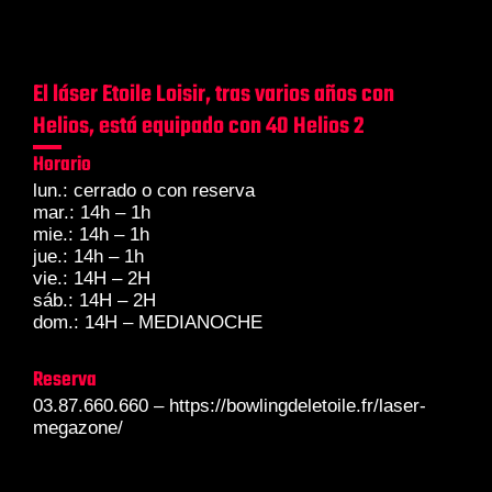
El láser Etoile Loisir, tras varios años con
Helios, está equipado con 40 Helios 2
Horario
lun.: cerrado o con reserva
mar.: 14h – 1h
mie.: 14h – 1h
jue.: 14h – 1h
vie.: 14H – 2H
sáb.: 14H – 2H
dom.: 14H – MEDIANOCHE
Reserva
03.87.660.660 – https://bowlingdeletoile.fr/laser-
megazone/