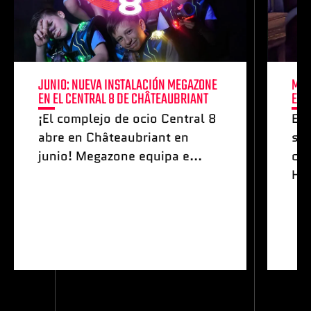
JUNIO: NUEVA INSTALACIÓN MEGAZONE
MAY
EN EL CENTRAL 8 DE CHÂTEAUBRIANT
ESP
¡El complejo de ocio Central 8
Es
abre en Châteaubriant en
sis
junio! Megazone equipa e...
co
Hel