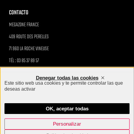
CONTACTO
MEGAZONE FRANCE
409 ROUTE DES PERELLES
71 960 LA ROCHE VINEUSE
TÉL : 03 85 37 89 57
MAIL@MEGAZONE.FR
Denegar todas las cookies
Este sitio web usa cookies y te permite controlar las que
INFORMACIÓN PRÁCTICA
deseas activar
MENTIONS LÉGALES
OK, aceptar todas
Personalizar
Megazone - Tous droits réservés 2024
Création site internet Agence BWA