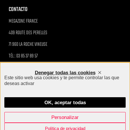
CONTACTO
MEGAZONE FRANCE
409 ROUTE DES PERELLES
71 960 LA ROCHE VINEUSE
TÉL : 03 85 37 89 57
MAIL@MEGAZONE.FR
Denegar todas las cookies
Este sitio web usa cookies y te permite controlar las que
INFORMACIÓN PRÁCTICA
deseas activar
MENTIONS LÉGALES
OK, aceptar todas
Personalizar
Megazone - Tous droits réservés 2024
Création site internet Agence BWA
Política de privacidad