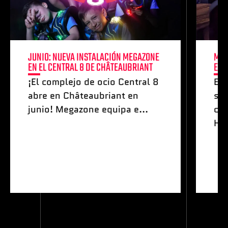
JUNIO: NUEVA INSTALACIÓN MEGAZONE
MAY
EN EL CENTRAL 8 DE CHÂTEAUBRIANT
ESP
¡El complejo de ocio Central 8
Es
abre en Châteaubriant en
sis
junio! Megazone equipa e...
co
Hel