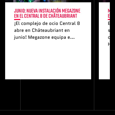
JUNIO: NUEVA INSTALACIÓN MEGAZONE
MAY
EN EL CENTRAL 8 DE CHÂTEAUBRIANT
ESP
¡El complejo de ocio Central 8
Es
abre en Châteaubriant en
sis
junio! Megazone equipa e...
co
Hel