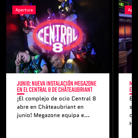
Apertura
Aper
JUNIO: NUEVA INSTALACIÓN MEGAZONE
MAY
EN EL CENTRAL 8 DE CHÂTEAUBRIANT
ESP
¡El complejo de ocio Central 8
Es
abre en Châteaubriant en
sis
junio! Megazone equipa e...
co
Hel