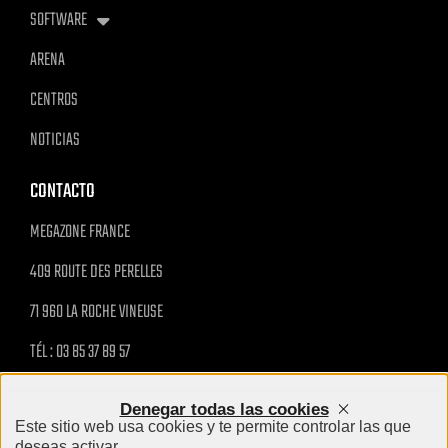
SOFTWARE
ARENA
CENTROS
NOTICIAS
CONTACTO
MEGAZONE FRANCE
409 ROUTE DES PERELLES
71 960 LA ROCHE VINEUSE
TÉL : 03 85 37 89 57
MAIL@MEGAZONE.FR
Denegar todas las cookies
Este sitio web usa cookies y te permite controlar las que
INFORMACIÓN PRÁCTICA
deseas activar