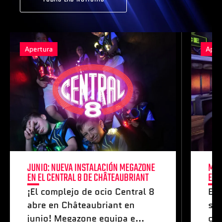
Apertura
Aper
JUNIO: NUEVA INSTALACIÓN MEGAZONE
MAY
EN EL CENTRAL 8 DE CHÂTEAUBRIANT
ESP
¡El complejo de ocio Central 8
Es
abre en Châteaubriant en
sis
junio! Megazone equipa e...
co