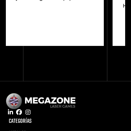
Hel
CATEGORÍAS