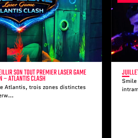
EILLIR SON TOUT PREMIER LASER GAME
JUILLE
N – ATLANTIS CLASH
Smile
 Atlantis, trois zones distinctes
intram
erw...