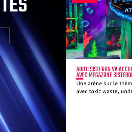
ITÉS
E COMPLEXE MULTI-
AOUT: SISTERON VA ACCU
) ?
AVEC MEGAZONE SISTERO
quante de votre
Une arène sur le thème
avec toxic waste, und