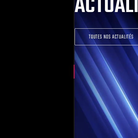
ACTUAL
TOUTES NOS ACTUALITÉS
POURQUOI AJOUTER UN LASER GAME À VOTR
ACTIVITÉS (BOWLING, TRAMPOLINE, KARTING
ur
Et si le Laser Game était la pièce man
complexe ? Liste non exhau...