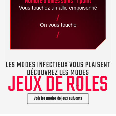
Nombre d'alliés sains *1 point
Vous touchez un allié empoisonné
/
On vous touche
/
LES MODES INFECTIEUX VOUS PLAISENT
DÉCOUVREZ LES MODES
JEUX DE ROLES
Voir les modes de jeux suivants