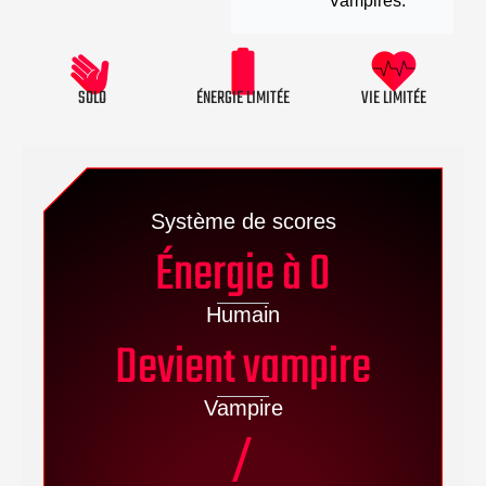
Vampires.
SOLO
ÉNERGIE LIMITÉE
VIE LIMITÉE
Système de scores
Énergie à 0
Humain
Devient vampire
Vampire
/