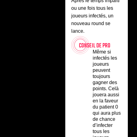
Après le temps imparti
ou une fois tous les
joueurs infectés, un
nouveau round se
lance.
CONSEIL DE PRO
Même si
infectés les
joueurs
peuvent
toujours
gagner des
points. Celà
jouera aussi
en la faveur
du patient 0
qui aura plus
de chance
d’infecter
tous les