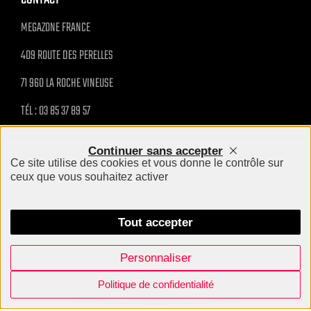
MEGAZONE FRANCE
409 ROUTE DES PERELLES
71 960 LA ROCHE VINEUSE
TÉL : 03 85 37 89 57
MAIL@MEGAZONE.FR
Continuer sans accepter
Ce site utilise des cookies et vous donne le contrôle sur
INFO PRATIQUE
ceux que vous souhaitez activer
MENTIONS LÉGALES
Tout accepter
Personnaliser
Megazone - Tous droits réservés 2024
Création site internet Agence BWA
Politique de confidentialité