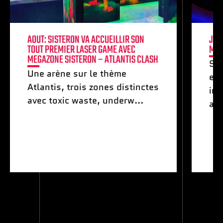
AOUT: SISTERON VA ACCUEILLIR SON
JUI
TOUT PREMIER LASER GAME AVEC
MON
MEGAZONE SISTERON – ATLANTIS CLASH
Smi
Une arène sur le thème
exp
Atlantis, trois zones distinctes
int
avec toxic waste, underw...
adr