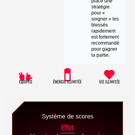
place une
stratégie
pour «
soigner » les
blessés
rapidement
est fortement
recommandé
pour gagner
la partie.
ÉQUIPES
ÉNERGIE ILLIMITÉE
VIE ILLIMITÉE
Système de scores
Effet