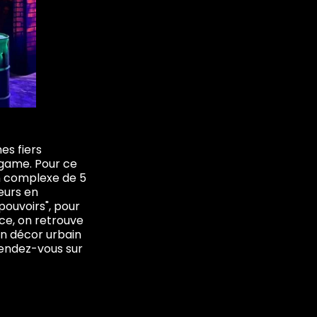
es fiers
 game. Pour ce
un complexe de 5
eurs en
pouvoirs", pour
ce, on retrouve
un décor urbain
rendez-vous sur