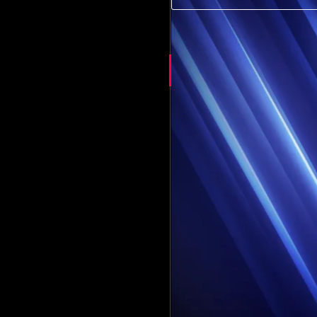
POURQUOI AJOUTER UN LASER GAME À VOTR
ACTIVITÉS (BOWLING, TRAMPOLINE, KARTING
ur
Et si le Laser Game était la pièce man
complexe ? Liste non exhau...