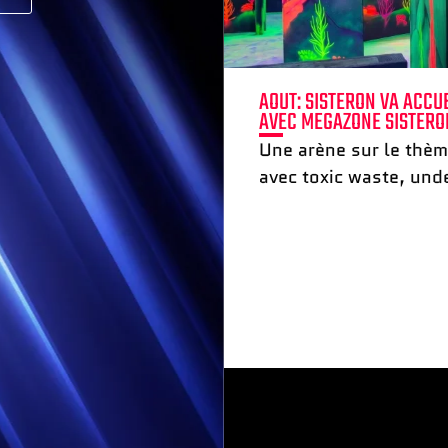
E COMPLEXE MULTI-
AOUT: SISTERON VA ACCU
) ?
AVEC MEGAZONE SISTERO
quante de votre
Une arène sur le thème
avec toxic waste, und