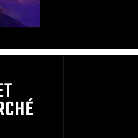
Airlock
.
ET
RCHÉ