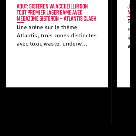
AOUT: SISTERON VA ACCUEILLIR SON
JUI
TOUT PREMIER LASER GAME AVEC
MON
MEGAZONE SISTERON – ATLANTIS CLASH
Smi
Une arène sur le thème
exp
Atlantis, trois zones distinctes
int
avec toxic waste, underw...
adr